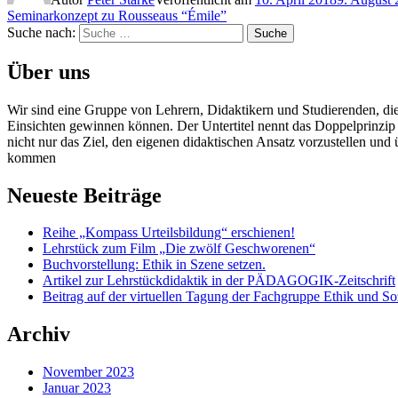
Seminarkonzept zu Rousseaus “Émile”
Suche nach:
Suche
Über uns
Wir sind eine Gruppe von Lehrern, Didaktikern und Studierenden, die
Einsichten gewinnen können. Der Untertitel nennt das Doppelprinzi
nicht nur das Ziel, den eigenen didaktischen Ansatz vorzustellen und
kommen
Neueste Beiträge
Reihe „Kompass Urteilsbildung“ erschienen!
Lehrstück zum Film „Die zwölf Geschworenen“
Buchvorstellung: Ethik in Szene setzen.
Artikel zur Lehrstückdidaktik in der PÄDAGOGIK-Zeitschrift
Beitrag auf der virtuellen Tagung der Fachgruppe Ethik und So
Archiv
November 2023
Januar 2023