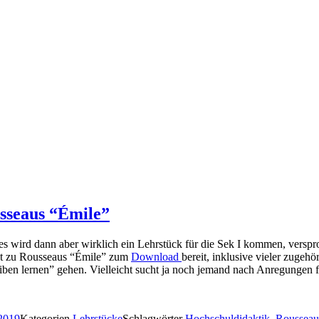
sseaus “Émile”
 wird dann aber wirklich ein Lehrstück für die Sek I kommen, versproc
pt zu Rousseaus “Émile” zum
Download
bereit, inklusive vieler zugeh
eiben lernen” gehen. Vielleicht sucht ja noch jemand nach Anregungen
 2019
Kategorien
Lehrstücke
Schlagwörter
Hochschuldidaktik
,
Rousseau