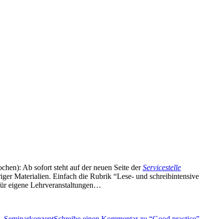
hen): Ab sofort steht auf der neuen Seite der
Servicestelle
öriger Materialien. Einfach die Rubrik “Lese- und schreibintensive
 für eigene Lehrveranstaltungen…
,
Seminarkonzept
Schreibe einen Kommentar
zu “Good practice” –