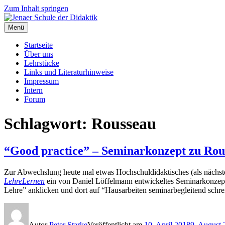
Zum Inhalt springen
Menü
Jenaer Schule der Didaktik
Das Doppelprinzip von Wahrnehmung und Darstellung im Unterricht
Startseite
Über uns
Lehrstücke
Links und Literaturhinweise
Impressum
Intern
Forum
Schlagwort: Rousseau
“Good practice” – Seminarkonzept zu Rou
Zur Abwechslung heute mal etwas Hochschuldidaktisches (als nächstes
LehreLernen
ein von Daniel Löffelmann entwickeltes Seminarkonze
Lehre” anklicken und dort auf “Hausarbeiten seminarbegleitend schr
Autor
Peter Starke
Veröffentlicht am
10. April 2018
9. August